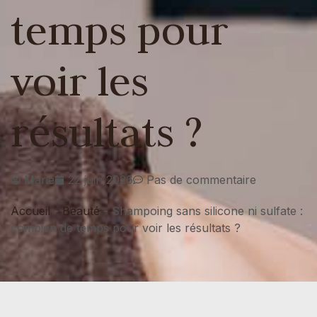
temps pour
voir les
résultats ?
Marie
22 juin 2026
Pas de commentaire
Accueil
-
Beauté
-
Shampoing sans silicone ni sulfate :
combien de temps pour voir les résultats ?