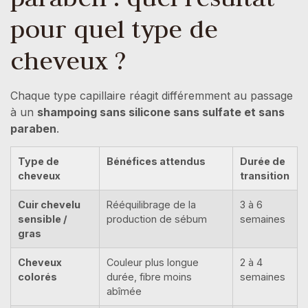
pour quel type de
cheveux ?
Chaque type capillaire réagit différemment au passage
à un
shampoing sans silicone sans sulfate et sans
paraben
.
Type de
Bénéfices attendus
Durée de
cheveux
transition
Cuir chevelu
Rééquilibrage de la
3 à 6
sensible /
production de sébum
semaines
gras
Cheveux
Couleur plus longue
2 à 4
colorés
durée, fibre moins
semaines
abîmée