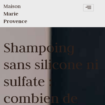
Maison
Marie
Provence
Shampoing
sans silicone ni
sulfate :
combien de