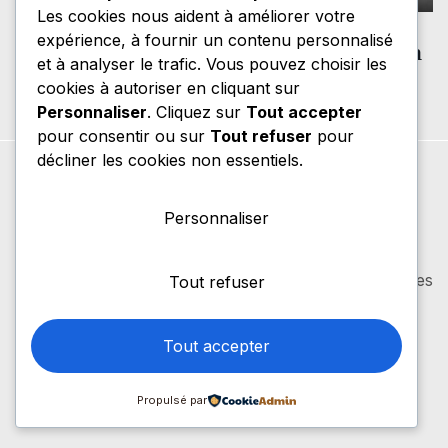
Beauté
Les cookies nous aident à améliorer votre
expérience, à fournir un contenu personnalisé
Comment soigner l’hyperpigmentation
et à analyser le trafic. Vous pouvez choisir les
sur peau noire ?
cookies à autoriser en cliquant sur
Personnaliser
. Cliquez sur
Tout accepter
pour consentir ou sur
Tout refuser
pour
décliner les cookies non essentiels.
Personnaliser
Maison Marie Provence
Santé, beauté, mode, lifestyle… Toutes les thématiques
Tout refuser
pour vivre pleinement au naturel au quotidien !
Tout accepter
Propulsé par